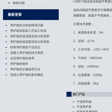
LXBP-5型连续式路面平整度
铸铁试模
连续式路面平整度仪可测量
最新更新
测量数据、路面不平度曲线
主要技术参数：
养护箱的分析故障张问题
养护箱​采取新工艺加工而成
1、检测基准长度：3m
养护箱的温湿度误差分析原因
2、误差：士1%
养护箱的温湿度误差分析原因
砂浆养护箱的产品优点
3、工作环境：-10℃-+40℃
混凝土养护箱的技术更新
4、可伸长：4061mm
水泥养护箱的保养
养护箱的操作
5、缩短：2450mm
养护箱的正确使用方法
混泥土养护箱的基本概括
6、仪器重量：235Kg
7、控制器重：3Kg
热门产品
干缩养护箱
干缩养护箱
砂浆标准养护箱