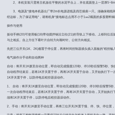
2、本机安装只需将主机放在平整的水泥平台上，并在底面垫上一层厚5~8m
3、电源及*接地本机器出厂带2m长电源进线及四芯插座一只。须确保相线
经达标，为了保证用电*，请将机身*接地标志点用不小于1㎜2截面的多股塑料
操作与使用
扳动手柄(20)可使滑板(18)带动搅拌锅沿立柱(21)的导轨上下移动。上移到位
与之相反。自上方往下看叶片自转方向顺时针。公转方向相反。
先把三位开关(1K、2K)都置于停位置，再将时间控制器插头插入面板的“程控输
电气操作分手动和自动两种
自动：将开关1K拨至自动位置，即自动完成慢搅120秒、停10秒后报警5秒、快
自动程序结束后，若将1K开关置于停，再将1K开关置于自动，又开始执行下一
1K开关置于停，以防停电后程控器误动作。
1、 自动：将开关1K拨至自动位置，即自动完成慢搅120秒、停10秒后报警5
一次自动程序结束后，若将1K开关置于停，再将1K开关置于自动，又开始执行
须将1K开关置于停，以防停电后程控器误动作。
2、手动：将开关1K拨至手动位置，再将三位开关2K置于慢、停、快、停位置