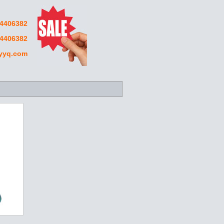
406382
4406382
yyq.com