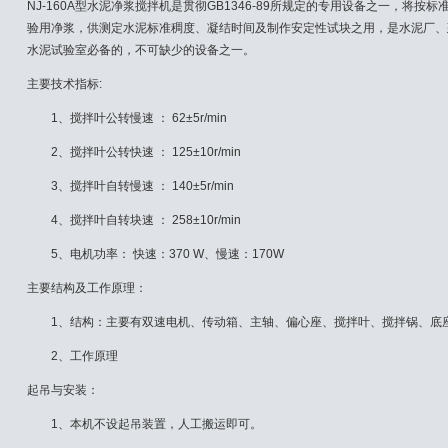
NJ-160A型水泥净浆搅拌机是贯彻GB1346-89所规定的专用设备之一，将
验用净浆，供测定水泥标准稠度、凝结时间及制作安定性试块之用，是水泥厂、
水泥试验室必备的，不可缺少的设备之一。
主要技术指标:
1、搅拌叶公转慢速 ： 62±5r/min
2、搅拌叶公转快速 ： 125±10r/min
3、搅拌叶自转慢速 ： 140±5r/min
4、搅拌叶自转块速 ： 258±10r/min
5、电机功率： 快速：370 W、慢速：170W
主要结构及工作原理：
1、结构：主要有双速电机、传动箱、主轴、偏心座、搅拌叶、搅拌锅、底座
2、工作原理
起吊与安装：
1、本机不设起吊装置，人工搬运即可。