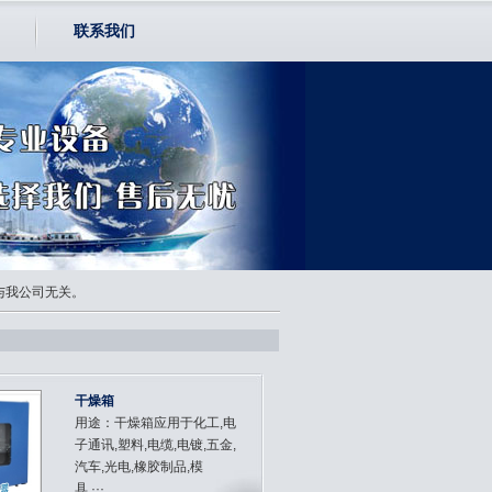
联系我们
均与我公司无关。
干燥箱
用途：干燥箱应用于化工,电
子通讯,塑料,电缆,电镀,五金,
汽车,光电,橡胶制品,模
具,···...