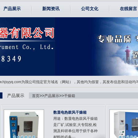
产品展示
新闻资讯
公司文化
在线留言
www.hjsyyq.com为我公司指定官方域名（网站），其他均为假冒，其发布信息和活动
产品展示
>>
>>
首页
产品展示
干燥箱
数显电热鼓风干燥箱
用途：数显电热鼓风干燥箱
是厂矿,试验室,大专院校,检
测及科研单位用于烘干各种
材料的必备···...