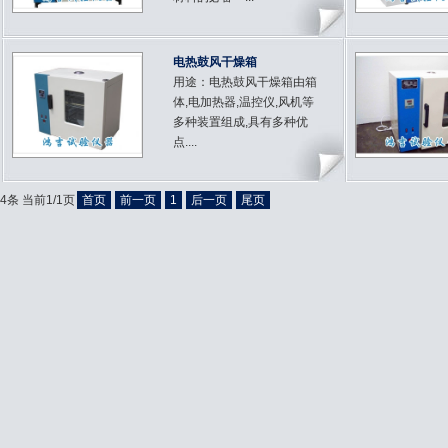
电热鼓风干燥箱
用途：电热鼓风干燥箱由箱
体,电加热器,温控仪,风机等
多种装置组成,具有多种优
点....
4条 当前1/1页
首页
前一页
1
后一页
尾页