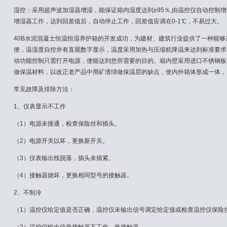
湿控：采用超声波加湿器增湿，能保证箱内湿度达到≥95％,由温控仪自动控制增
增湿器工作，达到回差值后，自动停止工作，回差值应调在0-1℃，不易过大。
40B水泥混凝土恒温恒湿养护箱的开发成功，为建材、建筑行业提供了一种能
便，温湿度自控并有直观数字显示，温度采用加热与压缩机降温来达到标准要求
动功能控制只需打开电源，便能达到您所需要的目的。箱内壁采用进口不锈钢板
做保温材料，以改正老产品中用矿渣绵做保温层的缺点，使内外箱体形成一体，
常见故障及排除方法：
1、仪表显示不工作
（1）电源未接通，检查保险丝和插头。
（2）电源开关以坏，更换新开关。
（3）仪表输出线脱落，插头未插紧。
（4）接触器烧坏，更换相同型号的接触器。
2、不制冷
（1）温控仪给定值是否正确，温控仪未输出信号调定给定值或检查温控仪保险