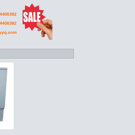
406382
4406382
yyq.com