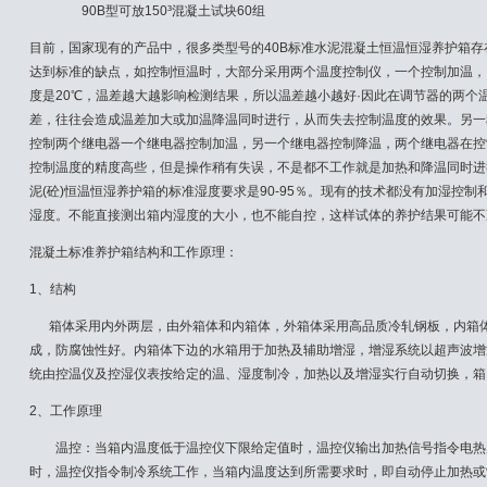
90B型可放150³混凝土试块60组
目前，国家现有的产品中，很多类型号的40B标准水泥混凝土恒温恒湿养护箱
达到标准的缺点，如控制恒温时，大部分采用两个温度控制仪，一个控制加温，
度是20℃，温差越大越影响检测结果，所以温差越小越好·因此在调节器的两个
差，往往会造成温差加大或加温降温同时进行，从而失去控制温度的效果。另一
控制两个继电器一个继电器控制加温，另一个继电器控制降温，两个继电器在控
控制温度的精度高些，但是操作稍有失误，不是都不工作就是加热和降温同时进
泥(砼)恒温恒湿养护箱的标准湿度要求是90-95％。现有的技术都没有加湿控
湿度。不能直接测出箱内湿度的大小，也不能自控，这样试体的养护结果可能不
混凝土标准养护箱结构和工作原理：
1、结构
箱体采用内外两层，由外箱体和内箱体，外箱体采用高品质冷轧钢板，内箱体
成，防腐蚀性好。内箱体下边的水箱用于加热及辅助增湿，增湿系统以超声波增
统由控温仪及控湿仪表按给定的温、湿度制冷，加热以及增湿实行自动切换，箱
2、工作原理
温控：当箱内温度低于温控仪下限给定值时，温控仪输出加热信号指令电热
时，温控仪指令制冷系统工作，当箱内温度达到所需要求时，即自动停止加热或