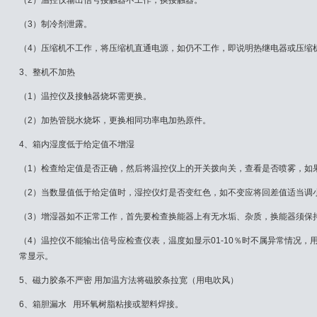
（2）温控仪输出信号接触器不工作，换接触器。
（3）制冷剂泄露。
（4）压缩机不工作，将压缩机直通电源，如仍不工作，即说明热继电器或压缩
3、整机不加热
（1）温控仪及接触器烧坏需更换。
（2）加热管脱水烧坏，更换相同功率电加热原件。
4、箱内湿度低于给定值不增湿
（1）检查给定值是否正确，然后将温控仪上的开关拨向关，查看是否喷雾，如
（2）当数显值低于给定值时，湿控仪灯是否变红色，如不变应将回差值适当调
（3）增湿器如不正常工作，首先要检查换能器上有无水垢、杂质，换能器须保
（4）温控仪不能输出信号应检查仪表，温度如显示01-10％时不属异常情况
常显示。
5、磁力胶条不严密 用加温方法将磁胶条拉宽（用电吹风）
6、箱胆漏水 用环氧树脂粘接或塑料焊接。