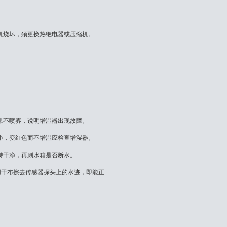
机烧坏，须更换热继电器或压缩机。
果不喷雾，说明增湿器出现故障。
小，变红色而不增湿应检查增湿器。
持干净，再则水箱是否断水。
，用干布擦去传感器探头上的水迹，即能正