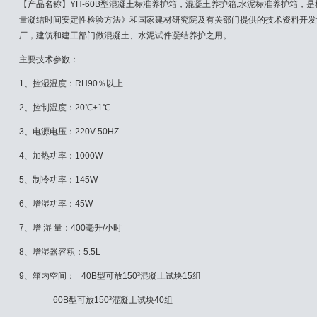
【产品名称】YH-60B型混凝土标准养护箱，混凝土养护箱,水泥标准养护箱，是根
量凝结时间安定性检验方法》和国家建材研究院及有关部门提供的技术资料开发
厂，建筑和建工部门做混凝土、水泥试件凝结养护之用。
主要技术参数：
1、控湿温度：RH90％以上
2、控制温度：20℃±1℃
3、电源电压：220V 50HZ
4、加热功率：1000W
5、制冷功率：145W
6、增湿功率：45W
7、增 湿 量：400毫升/小时
8、增湿器容积：5.5L
9、箱内空间： 40B型可放150³混凝土试块15组
60B型可放150³混凝土试块40组