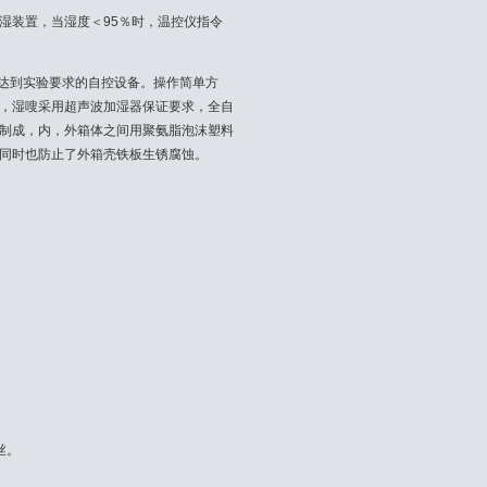
湿装置，当湿度＜95％时，温控仪指令
够达到实验要求的自控设备。操作简单方
，湿嗖采用超声波加湿器保证要求，全自
制成，内，外箱体之间用聚氨脂泡沫塑料
同时也防止了外箱壳铁板生锈腐蚀。
丝。