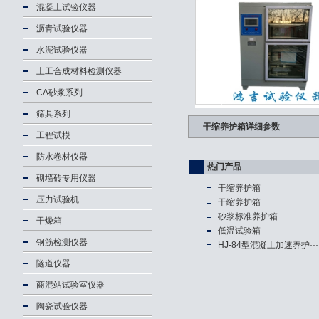
混凝土试验仪器
沥青试验仪器
水泥试验仪器
土工合成材料检测仪器
CA砂浆系列
筛具系列
干缩养护箱详细参数
工程试模
防水卷材仪器
热门产品
砌墙砖专用仪器
干缩养护箱
压力试验机
干缩养护箱
砂浆标准养护箱
干燥箱
低温试验箱
钢筋检测仪器
HJ-84型混凝土加速养护···
隧道仪器
商混站试验室仪器
陶瓷试验仪器