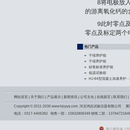
8将电极放入反
的游离氧化钙的
9此时零点及标
零点及标定两个
热门产品
干缩养护箱
干缩养护箱
砂浆标准养护箱
低温试验箱
HJ-84型混凝土加速养护···
网站首页
|
关于我们
|
产品展示
|
新闻资讯
|
公司文化
|
在线留言
|
联系我们
|
Copyright © 2011-2030 www.hjsyyq.com. 河北鸿吉试验仪器有限公司
冀I
电话：0317-4406382 销售一部：15832808349 销售二部：13784721
冀公网安备 1309